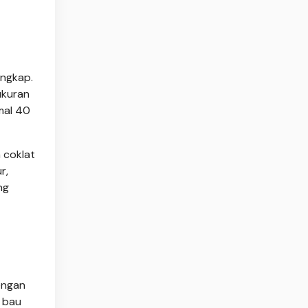
engkap.
ukuran
mal 40
a coklat
r,
ng
engan
n bau