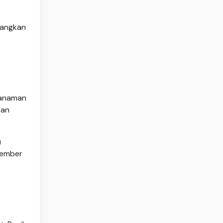
dangkan
tanaman
kan
u
 ember