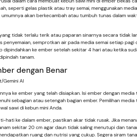
usial dalam cara membuat kebun sawi mini di ember bekas ca
sah, seperti gelas plastik atau tray semai, menggunakan medi
awi umumnya akan berkecambah atau tumbuh tunas dalam wak
ang tidak terlalu terik atau paparan sinarnya secara tidak l
penyemaian, semprotkan air pada media semai setiap pagi 
ap dipindahkan ke ember setelah sekitar 4 hari atau ketika su
dipindah tanam.
mber dengan Benar
/Gemini AI
annya ke ember yang telah disiapkan. Isi ember dengan media
uhi sebagian atau setengah bagian ember. Pemilihan media
al sawi di kebun mini Anda.
ti-hati ke dalam ember, pastikan akar tidak rusak. Jika mena
k tanam sekitar 20 cm agar daun tidak saling menutupi dan tan
mendapatkan ruang dan nutrisi yang cukup. Segera siram ta