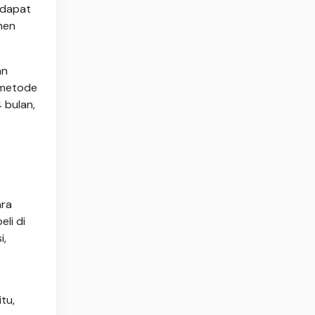
 dapat
nen
an
 metode
 bulan,
ara
li di
i,
tu,