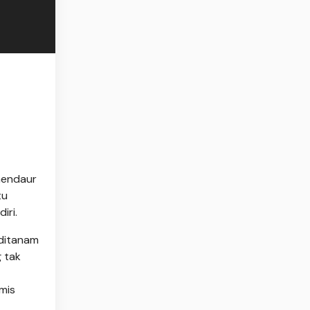
mendaur
tu
iri.
 ditanam
 tak
mis