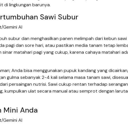
 di lingkungan barunya.
ertumbuhan Sawi Subur
/Gemini AI
uh subur dan menghasilkan panen melimpah dari kebun sawi 
ada pagi dan sore hari, atau pastikan media tanam tetap lemb
sinar matahari pagi yang cukup, karena cahaya matahari ad
naman; Anda bisa menggunakan pupuk kandang yang dicairkan
gan gulma sebanyak 2-4 kali selama masa tanam sawi, disesua
ari persaingan nutrisi. Sawi cukup rentan terhadap seranga
bang, kumpulkan ulat secara manual atau semprot dengan larut
n Mini Anda
/Gemini AI