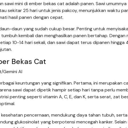
bun sawi mini di ember bekas cat adalah panen. Sawi umumnya
au sekitar 25 hari untuk jenis pakcoy, menunjukkan waktu pa
mati hasil panen dengan cepat.
daun-daun yang sudah cukup besar. Penting untuk menyisak
 tumbuh kembali dan menghasilkan panen bertahap. Dengan
etiap 10-14 hari sekali, dan sawi dapat terus dipanen hingga 4
jutan.
er Bekas Cat
/Gemini AI
agai keuntungan yang signifikan. Pertama, ini merupakan c
ena sawi dapat dipetik hampir setiap hari tanpa perlu membe
isi penting seperti vitamin A, C, E, dan K, serta serat, zat bes
optimal.
a kesehatan pencernaan, mendukung daya tahan tubuh, serta
ndung glukosinolat yang berpotensi mencegah kanker. Selain i