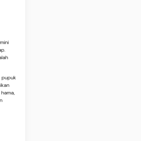
mini
ap.
alah
, pupuk
ikan
n hama,
an