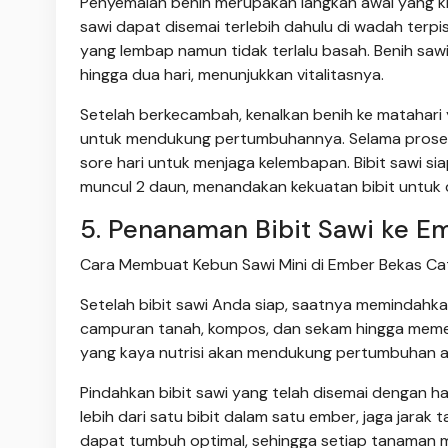
Penyemaian benih merupakan langkah awal yang kr
sawi dapat disemai terlebih dahulu di wadah terpi
yang lembap namun tidak terlalu basah. Benih s
hingga dua hari, menunjukkan vitalitasnya.
Setelah berkecambah, kenalkan benih ke matahari y
untuk mendukung pertumbuhannya. Selama proses 
sore hari untuk menjaga kelembapan. Bibit sawi si
muncul 2 daun, menandakan kekuatan bibit untuk 
5. Penanaman Bibit Sawi ke E
Cara Membuat Kebun Sawi Mini di Ember Bekas Cat
Setelah bibit sawi Anda siap, saatnya memindahk
campuran tanah, kompos, dan sekam hingga memen
yang kaya nutrisi akan mendukung pertumbuhan aw
Pindahkan bibit sawi yang telah disemai dengan ha
lebih dari satu bibit dalam satu ember, jaga jara
dapat tumbuh optimal, sehingga setiap tanaman 