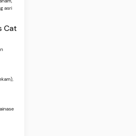
tanam,
g asri
s Cat
an
ekam),
rainase