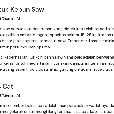
ntuk Kebun Sawi
/Gemini AI
tikan semua alat dan bahan yang diperlukan telah tersedia l
al; pilihlah ember dengan kapasitas sekitar 15-25 kg, karena 
 besar jenis sayuran, termasuk sawi. Ember berdiameter mini
untuk pertumbuhan optimal.
ci keberhasilan. Ciri-ciri benih sawi yang baik adalah berwarn
tur keras. Untuk media tanam, gunakan campuran tanah gembu
elubang seperti bor, pisau, atau gunting untuk membuat luba
 Cat
/Gemini AI
 mini di ember bekas cat adalah mempersiapkan wadahnya d
 menyeluruh untuk menghilangkan sisa-sisa cat, kotoran, da