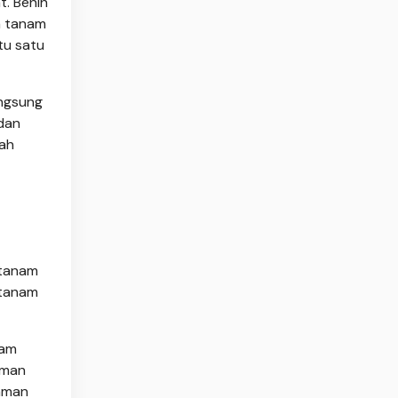
t. Benih
a tanam
tu satu
angsung
dan
dah
 tanam
 tanam
nam
aman
naman