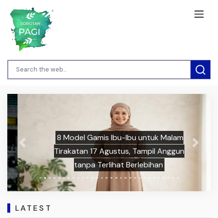
8 Model Gamis Ibu-Ibu untuk Malam
Previous
Next
Tirakatan 17 Agustus, Tampil Anggun
tanpa Terlihat Berlebihan
LATEST