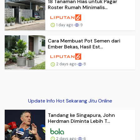
18 Tanaman Hias untuk Pagar
Roster Rumah Minimalis...
1 day ago
9
Cara Membuat Pot Semen dari
Ember Bekas, Hasil Est...
2 days ago
8
Update Info Hot Sekarang Jitu Online
Tandang ke Singapura, John
Herdman Diminta Lebih T...
2 days ago
6