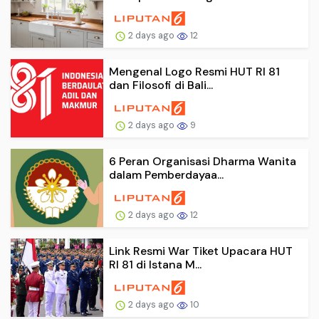
2 days ago
12
Mengenal Logo Resmi HUT RI 81
dan Filosofi di Bali...
2 days ago
9
6 Peran Organisasi Dharma Wanita
dalam Pemberdayaa...
2 days ago
12
Link Resmi War Tiket Upacara HUT
RI 81 di Istana M...
2 days ago
10