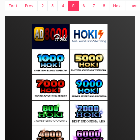
First
Prev.
2
3
4
5
6
7
8
Next
Last