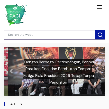
Dengan Berbagai Pertimbangan, Panpel
Pastikan Final dan Perebutan Tempat
Previous
Next
Ketiga Piala Presiden 2026 Tetap Tanpa
Penonton
LATEST