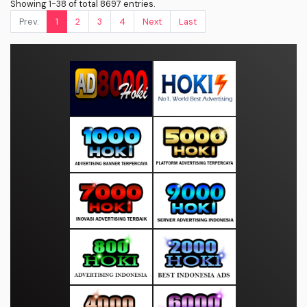
Showing 1-38 of total 8697 entries.
Prev.
1
2
3
4
Next
Last