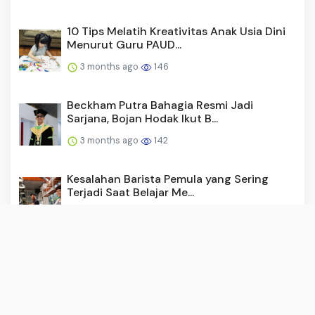
10 Tips Melatih Kreativitas Anak Usia Dini
Menurut Guru PAUD...
3 months ago
146
Beckham Putra Bahagia Resmi Jadi
Sarjana, Bojan Hodak Ikut B...
3 months ago
142
Kesalahan Barista Pemula yang Sering
Terjadi Saat Belajar Me...
3 months ago
142
Ambisi Besar Timnas Futsal Indonesia
untuk Lolos ke Piala Du...
3 months ago
138