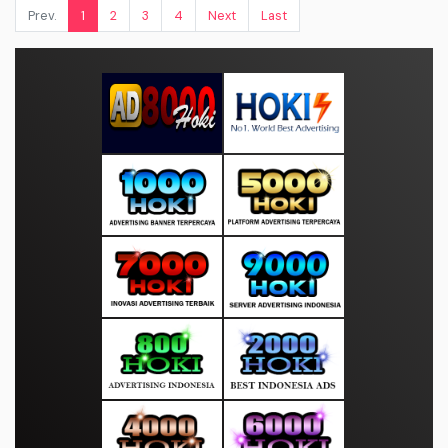
Prev.
1
2
3
4
Next
Last