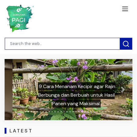
9 Cara Menanam Kecipir agar Rajin
Previous
Next
Berbunga dan Berbuah untuk Hasil
Panen yang Maksimal
LATEST