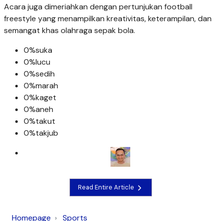
Acara juga dimeriahkan dengan pertunjukan football
freestyle yang menampilkan kreativitas, keterampilan, dan
semangat khas olahraga sepak bola.
0%
suka
0%
lucu
0%
sedih
0%
marah
0%
kaget
0%
aneh
0%
takut
0%
takjub
Read Entire Article
Homepage
Sports