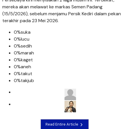
0%
kaget
0%
aneh
0%
takut
0%
takjub
Read Entire Article
Homepage
Sports
BRI Super League: Persebaya Kehilangan Momentum
di Manahan, Bernardo Tavares Soroti Strategi Persis
Related