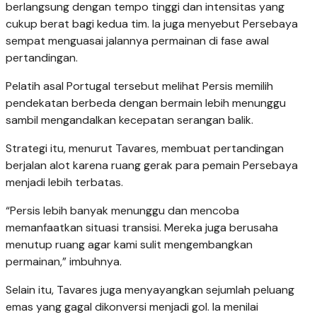
Strategi itu, menurut Tavares, membuat pertandingan
berjalan alot karena ruang gerak para pemain Persebaya
menjadi lebih terbatas.
“Persis lebih banyak menunggu dan mencoba
memanfaatkan situasi transisi. Mereka juga berusaha
menutup ruang agar kami sulit mengembangkan
permainan,” imbuhnya.
Selain itu, Tavares juga menyayangkan sejumlah peluang
emas yang gagal dikonversi menjadi gol. Ia menilai
efektivitas penyelesaian akhir menjadi pembeda dalam
pertandingan tersebut.
“Jika kami bisa memaksimalkan peluang-peluang di babak
pertama maupun kedua, mungkin hasilnya akan berbeda
dan kami punya peluang lebih besar untuk memenangkan
pertandingan,” ucapnya.
Walau gagal mempertahankan tren kemenangan sempurna,