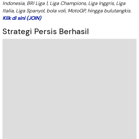
Indonesia, BRI Liga 1, Liga Champions, Liga Inggris, Liga
Italia, Liga Spanyol, bola voli, MotoGP, hingga bulutangkis.
Klik di sini (JOIN)
Strategi Persis Berhasil
Persis vs Persebaya di BRI Super League. (Bola.com/Wiwig
Prayugi)
Sepanjang pertandingan, Persebaya sebenarnya mampu