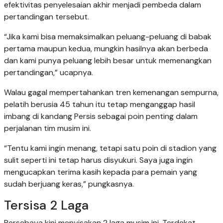
pelatih berusia 45 tahun itu tetap menganggap hasil
imbang di kandang Persis sebagai poin penting dalam
perjalanan tim musim ini.
“Tentu kami ingin menang, tetapi satu poin di stadion yang
sulit seperti ini tetap harus disyukuri. Saya juga ingin
mengucapkan terima kasih kepada para pemain yang
sudah berjuang keras,” pungkasnya.
Tersisa 2 Laga
Persebaya kini menyisakan 2 laga musim ini. Terdekat,
mereka akan melawat ke markas Semen Padang
(15/5/2026), sebelum menjamu Persik Kediri dalam pekan
terakhir pada 23 Mei 2026.
0%
suka
0%
lucu
0%
sedih
0%
marah