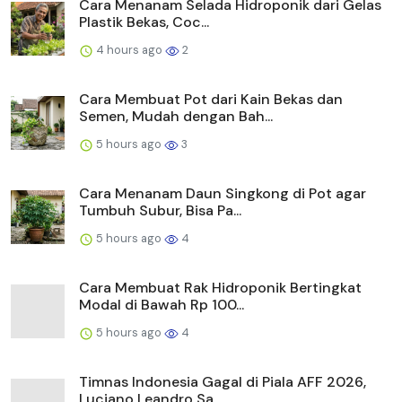
Cara Menanam Daun Singkong di Pot agar
Tumbuh Subur, Bisa Pa...
5 hours ago
4
Cara Membuat Rak Hidroponik Bertingkat
Modal di Bawah Rp 100...
5 hours ago
4
Timnas Indonesia Gagal di Piala AFF 2026,
Luciano Leandro Sa...
9 hours ago
3
Timnas Thailand dan Malaysia Wakili Grup B
ke Semifinal Pial...
16 hours ago
10
Box to Box Piala Presiden 2026: Filosofi