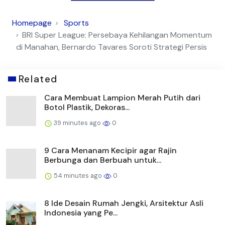
Cara Membuat Lampion Merah Putih dari
Botol Plastik, Dekoras...
39 minutes ago
0
9 Cara Menanam Kecipir agar Rajin
Berbunga dan Berbuah untuk...
54 minutes ago
0
8 Ide Desain Rumah Jengki, Arsitektur Asli
Indonesia yang Pe...
1 hour ago
0
Cara Menghilangkan Noda Kunyit di Cobek,
Pakai Bahan Sederha...
1 hour ago
0
Cara Menanam Beluntas di Halaman Rumah
Kecil dari Stek Batan...