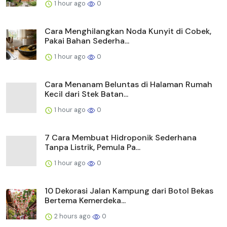
1 hour ago
0
7 Cara Membuat Hidroponik Sederhana
Tanpa Listrik, Pemula Pa...
1 hour ago
0
10 Dekorasi Jalan Kampung dari Botol Bekas
Bertema Kemerdeka...
2 hours ago
0
Cara Menanam Kemangi Ungu dari Biji,
Panduan Lengkap untuk P...
2 hours ago
0
Cara Agar Pakis Sayur Cepat Keluar Tunas,
Ini Tips Merawatny...
2 hours ago
0