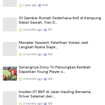
Langkah Nyata Siapk...
3 months ago
180
Senangnya Dony Tri Pamungkas Kembali
Dapatkan Young Player o...
3 months ago
168
Insiden DT BKP di Jalan Hauling Bersama,
Driver Selamat dan ...
3 months ago
168
Menaker Yassierli: RUU PPRT Tekankan
Pentingnya Pelindungan ...
3 months ago
167
Menaker Yassierli: Perluasan Jaminan Sosial
Harus Menjangkau...