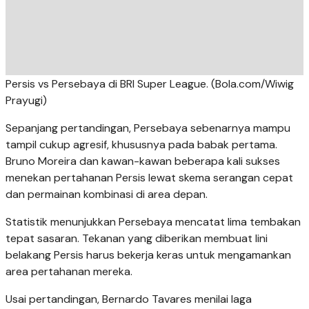
tampil cukup agresif, khususnya pada babak pertama.
Bruno Moreira dan kawan-kawan beberapa kali sukses
menekan pertahanan Persis lewat skema serangan cepat
dan permainan kombinasi di area depan.
Statistik menunjukkan Persebaya mencatat lima tembakan
tepat sasaran. Tekanan yang diberikan membuat lini
belakang Persis harus bekerja keras untuk mengamankan
area pertahanan mereka.
Usai pertandingan, Bernardo Tavares menilai laga
berlangsung dengan tempo tinggi dan intensitas yang
cukup berat bagi kedua tim. Ia juga menyebut Persebaya
sempat menguasai jalannya permainan di fase awal
pertandingan.
Pelatih asal Portugal tersebut melihat Persis memilih
pendekatan berbeda dengan bermain lebih menunggu
sambil mengandalkan kecepatan serangan balik.