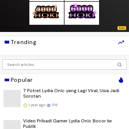
Popular
7 Potret Lydia Onic yang Lagi Viral, Usia Jadi
Sorotan
1 year ago
1119
Video Pribadi Gamer Lydia Onic Bocor ke
Publik
1 year ago
846
10 Gambar Rumah Sederhana 6x9 di Kampung
Dekat Sawah, Tren D...
3 months ago
187
Menaker Yassierli: Pelatihan Vokasi Jadi