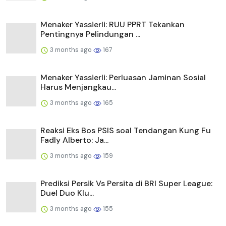
3 months ago
165
Reaksi Eks Bos PSIS soal Tendangan Kung Fu
Fadly Alberto: Ja...
3 months ago
159
Prediksi Persik Vs Persita di BRI Super League:
Duel Duo Klu...
3 months ago
155
Milomir Seslija Beberkan Kekuatan Mengerikan
Arema FC, Tegas...
3 months ago
152
Dilarang Pesimistis! Timnas Indonesia U-17
Masih Punya Pelua...
3 months ago
151