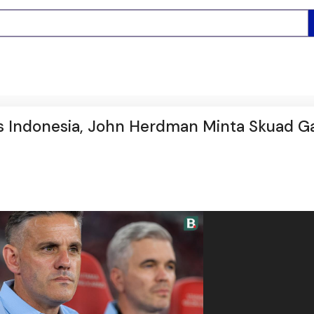
 Indonesia, John Herdman Minta Skuad G