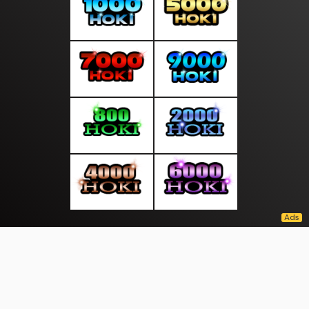
About Us
·
Contact Us
·
Terms & Conditions
·
© sorotanpagi.com 2026. All rights are reserved