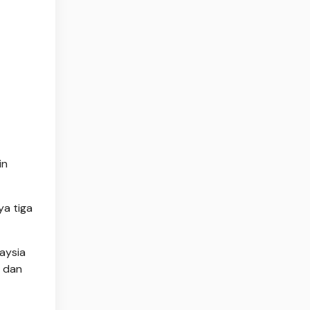
in
ya tiga
aysia
l dan