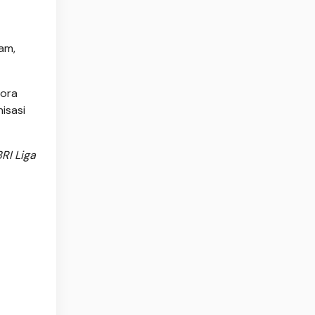
am,
lora
isasi
RI Liga