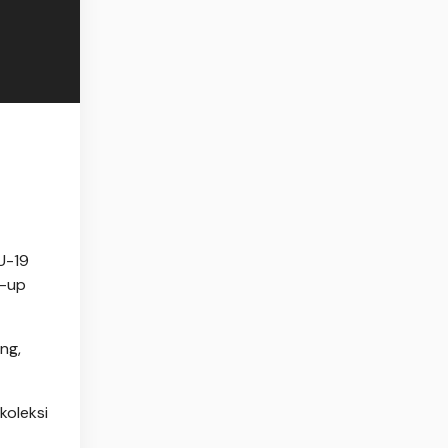
U-19
r-up
ng,
koleksi