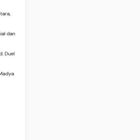
tara,
ial dan
d. Duel
 Madya