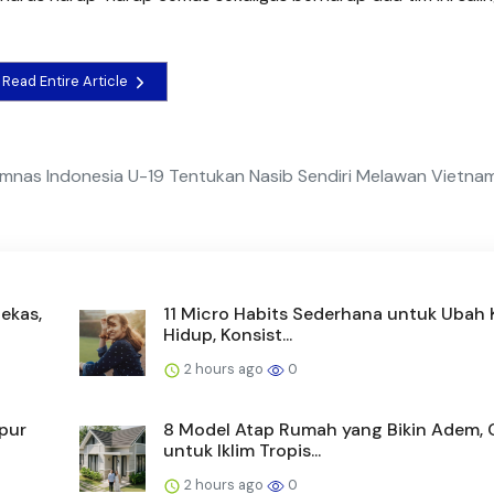
Read Entire Article
nas Indonesia U-19 Tentukan Nasib Sendiri Melawan Vietnam
ekas,
11 Micro Habits Sederhana untuk Ubah 
Hidup, Konsist...
2 hours ago
0
pur
8 Model Atap Rumah yang Bikin Adem,
untuk Iklim Tropis...
2 hours ago
0