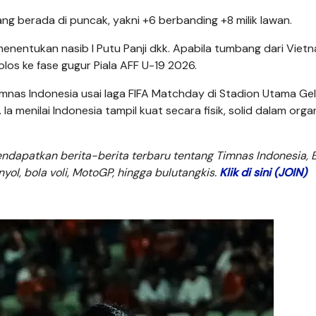
ang berada di puncak, yakni +6 berbanding +8 milik lawan.
menentukan nasib I Putu Panji dkk. Apabila tumbang dari Vietn
los ke fase gugur Piala AFF U-19 2026.
imnas Indonesia usai laga FIFA Matchday di Stadion Utama Ge
a menilai Indonesia tampil kuat secara fisik, solid dalam organ
dapatkan berita-berita terbaru tentang Timnas Indonesia, B
anyol, bola voli, MotoGP, hingga bulutangkis.
Klik di sini (JOIN)