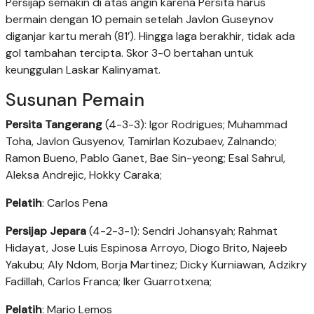
Persijap semakin di atas angin karena Persita harus
bermain dengan 10 pemain setelah Javlon Guseynov
diganjar kartu merah (81’). Hingga laga berakhir, tidak ada
gol tambahan tercipta. Skor 3-0 bertahan untuk
keunggulan Laskar Kalinyamat.
Susunan Pemain
Persita Tangerang
(4-3-3): Igor Rodrigues; Muhammad
Toha, Javlon Gusyenov, Tamirlan Kozubaev, Zalnando;
Ramon Bueno, Pablo Ganet, Bae Sin-yeong; Esal Sahrul,
Aleksa Andrejic, Hokky Caraka;
Pelatih
: Carlos Pena
Persijap Jepara
(4-2-3-1): Sendri Johansyah; Rahmat
Hidayat, Jose Luis Espinosa Arroyo, Diogo Brito, Najeeb
Yakubu; Aly Ndom, Borja Martinez; Dicky Kurniawan, Adzikry
Fadillah, Carlos Franca; Iker Guarrotxena;
Pelatih
: Mario Lemos