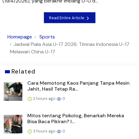
(19/4/2026), yang berakhir imbang 0-0 d...
Read Entire Article
Homepage
Sports
Jadwal Piala Asia U-17 2026: Timnas Indonesia U-17
Melawan China U-17
Related
Cara Memotong Kaos Panjang Tanpa Mesin
Jahit, Hasil Tetap Ra...
2 hours ago
0
Mitos tentang Psikolog, Benarkah Mereka
Bisa Baca Pikiran? I...
3 hours ago
0