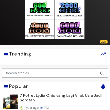
Trending
Popular
7 Potret Lydia Onic yang Lagi Viral, Usia Jadi
Sorotan
1 year ago
1113