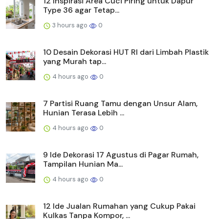
12 Inspirasi Area Cuci Piring untuk Dapur
Type 36 agar Tetap...
3 hours ago
0
10 Desain Dekorasi HUT RI dari Limbah Plastik
yang Murah tap...
4 hours ago
0
7 Partisi Ruang Tamu dengan Unsur Alam,
Hunian Terasa Lebih ...
4 hours ago
0
9 Ide Dekorasi 17 Agustus di Pagar Rumah,
Tampilan Hunian Ma...
4 hours ago
0
12 Ide Jualan Rumahan yang Cukup Pakai
Kulkas Tanpa Kompor, ...