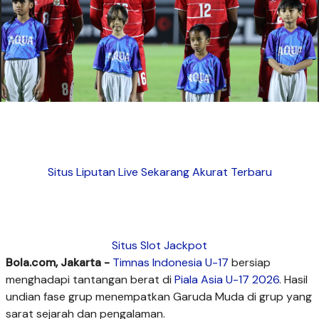
Situs Liputan Live Sekarang Akurat Terbaru
Situs Slot Jackpot
Bola.com, Jakarta -
Timnas Indonesia U-17
bersiap
menghadapi tantangan berat di
Piala Asia U-17 2026
. Hasil
undian fase grup menempatkan Garuda Muda di grup yang
sarat sejarah dan pengalaman.