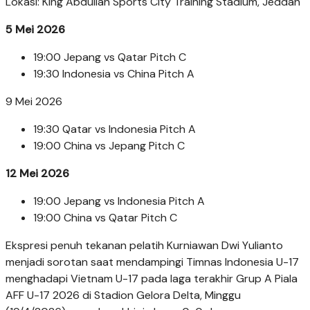
Lokasi: King Abdullah Sports City Training Stadium, Jeddah
5 Mei 2026
19:00 Jepang vs Qatar Pitch C
19:30 Indonesia vs China Pitch A
9 Mei 2026
19:30 Qatar vs Indonesia Pitch A
19:00 China vs Jepang Pitch C
12 Mei 2026
19:00 Jepang vs Indonesia Pitch A
19:00 China vs Qatar Pitch C
Ekspresi penuh tekanan pelatih Kurniawan Dwi Yulianto
menjadi sorotan saat mendampingi Timnas Indonesia U-17
menghadapi Vietnam U-17 pada laga terakhir Grup A Piala
AFF U-17 2026 di Stadion Gelora Delta, Minggu