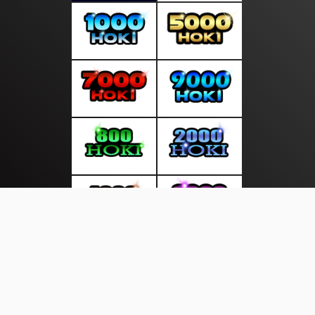
About Us
·
Contact Us
·
Terms & Conditions
·
© sorotanpagi.com 2026. All rights are reserved