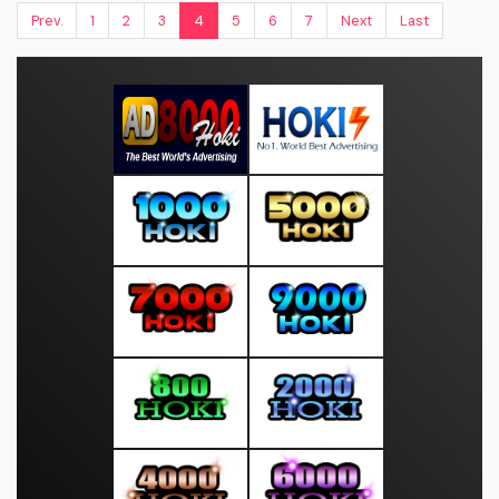
Prev.
1
2
3
4
5
6
7
Next
Last