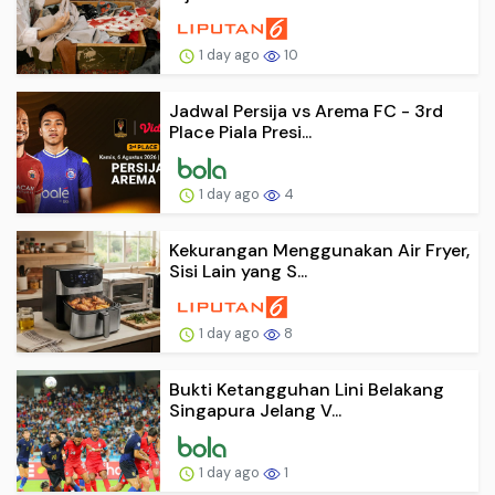
1 day ago
10
Jadwal Persija vs Arema FC - 3rd
Place Piala Presi...
1 day ago
4
Kekurangan Menggunakan Air Fryer,
Sisi Lain yang S...
1 day ago
8
Bukti Ketangguhan Lini Belakang
Singapura Jelang V...
1 day ago
1