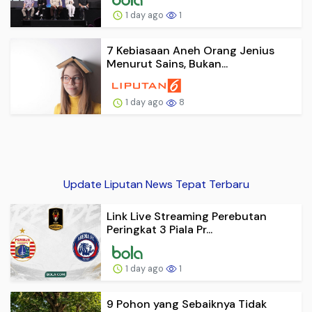
1 day ago
1
7 Kebiasaan Aneh Orang Jenius
Menurut Sains, Bukan...
1 day ago
8
Update Liputan News Tepat Terbaru
Link Live Streaming Perebutan
Peringkat 3 Piala Pr...
1 day ago
1
9 Pohon yang Sebaiknya Tidak