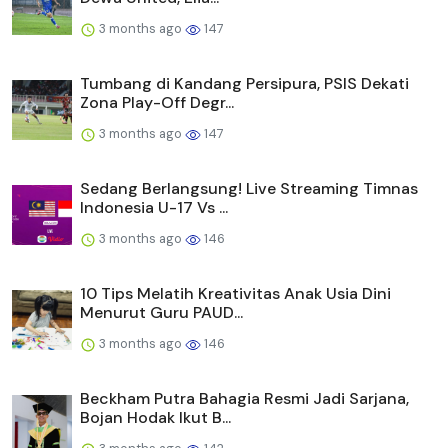
3 months ago
147
Tumbang di Kandang Persipura, PSIS Dekati
Zona Play-Off Degr...
3 months ago
147
Sedang Berlangsung! Live Streaming Timnas
Indonesia U-17 Vs ...
3 months ago
146
10 Tips Melatih Kreativitas Anak Usia Dini
Menurut Guru PAUD...
3 months ago
146
Beckham Putra Bahagia Resmi Jadi Sarjana,
Bojan Hodak Ikut B...