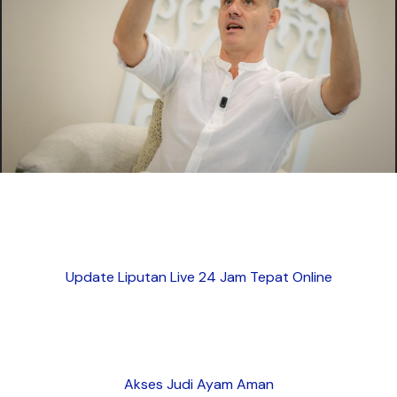
Update Liputan Live 24 Jam Tepat Online
Akses Judi Ayam Aman