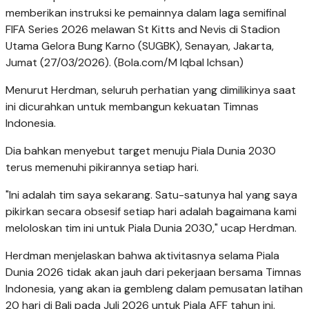
memberikan instruksi ke pemainnya dalam laga semifinal
FIFA Series 2026 melawan St Kitts and Nevis di Stadion
Utama Gelora Bung Karno (SUGBK), Senayan, Jakarta,
Jumat (27/03/2026). (Bola.com/M Iqbal Ichsan)
Menurut Herdman, seluruh perhatian yang dimilikinya saat
ini dicurahkan untuk membangun kekuatan Timnas
Indonesia.
Dia bahkan menyebut target menuju Piala Dunia 2030
terus memenuhi pikirannya setiap hari.
"Ini adalah tim saya sekarang. Satu-satunya hal yang saya
pikirkan secara obsesif setiap hari adalah bagaimana kami
meloloskan tim ini untuk Piala Dunia 2030," ucap Herdman.
Herdman menjelaskan bahwa aktivitasnya selama Piala
Dunia 2026 tidak akan jauh dari pekerjaan bersama Timnas
Indonesia, yang akan ia gembleng dalam pemusatan latihan
20 hari di Bali pada Juli 2026 untuk Piala AFF tahun ini.