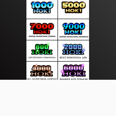
About Us
·
Contact Us
·
Terms & Conditions
·
© sorotanpagi.com 2026. All rights are reserved