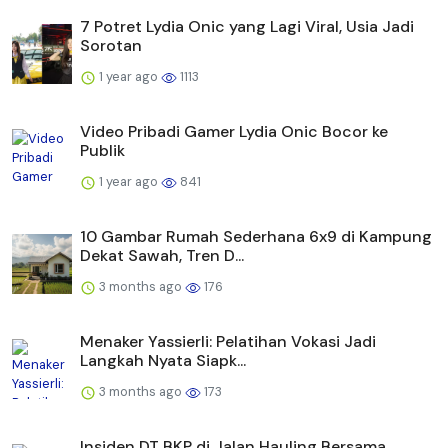
7 Potret Lydia Onic yang Lagi Viral, Usia Jadi
Sorotan
1 year ago
1113
Video Pribadi Gamer Lydia Onic Bocor ke
Publik
1 year ago
841
10 Gambar Rumah Sederhana 6x9 di Kampung
Dekat Sawah, Tren D...
3 months ago
176
Menaker Yassierli: Pelatihan Vokasi Jadi
Langkah Nyata Siapk...
3 months ago
173
Insiden DT BKP di Jalan Hauling Bersama,