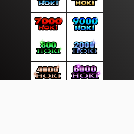
About Us
·
Contact Us
·
Terms & Conditions
·
© sorotanpagi.com 2026. All rights are reserved
Hasil Tangan |
Tenaga Kerja |
Perikanan |
Berita Kumba|