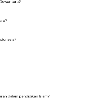
r Dewantara?
tara?
Indonesia?
eran dalam pendidikan Islam?