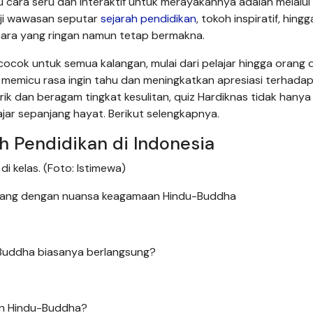
u cara seru dan interaktif untuk merayakannya adalah melalui
guji wawasan seputar
sejarah pendidikan
, tokoh inspiratif, hingg
cara yang ringan namun tetap bermakna.
cocok untuk semua kalangan, mulai dari pelajar hingga orang
 memicu rasa ingin tahu dan meningkatkan apresiasi terhada
k dan beragam tingkat kesulitan, quiz Hardiknas tidak hanya
ar sepanjang hayat. Berikut selengkapnya.
h Pendidikan di Indonesia
di kelas. (Foto: Istimewa)
embang dengan nuansa keagamaan Hindu-Buddha
-Buddha biasanya berlangsung?
an Hindu-Buddha?