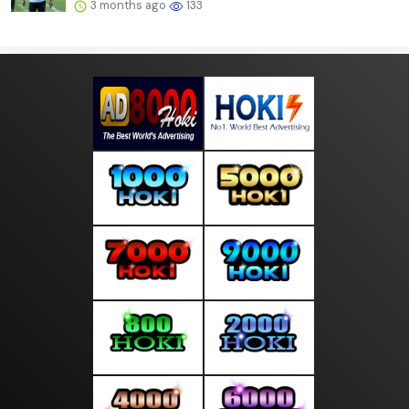
3 months ago
133