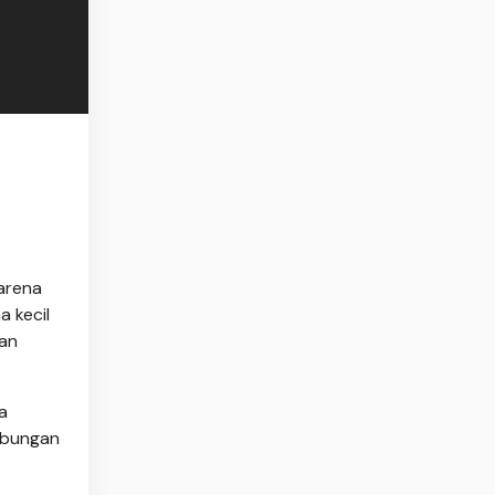
karena
 kecil
man
a
hubungan