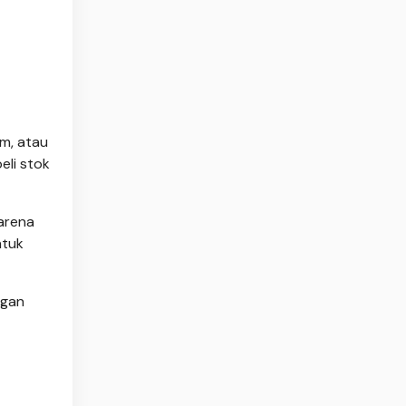
m, atau
eli stok
karena
ntuk
ggan