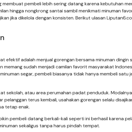
ing membuat pembeli lebih sering datang karena kebutuhan me
milan hingga nongkrong santai sambil menikmati minuman favor
an jika dikelola dengan konsisten. Berikut ulasan Liputan6.c
an
gat efektif adalah menjual gorengan bersama minuman dingin s
gan memang sudah menjadi camilan favorit masyarakat Indones
 minuman segar, pembeli biasanya tidak hanya membeli satu j
ekat sekolah, atau area perumahan padat penduduk. Modalnya 
 pelanggan terus kembali, usahakan gorengan selalu disajika
sa tetap enak.
kin pembeli datang berkali-kali seperti ini berhasil karena p
 minuman sekaligus tanpa harus pindah tempat.