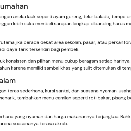
 Rumahan
dengan aneka lauk seperti ayam goreng, telur balado, tempe or
nggan lebih suka membeli sarapan lengkap dibanding harus m
erutama jika berada dekat area sekolah, pasar, atau perkantor
di daya tarik tersendiri bagi pembeli.
lauk konsisten dan pilihan menu cukup beragam setiap harinya.
un karena memiliki sambal khas yang sulit ditemukan di temp
Malam
an teras sederhana, kursi santai, dan suasana nyaman, usaha 
enarik, tambahkan menu camilan seperti roti bakar, pisang b
rhana yang nyaman dan harga makanannya terjangkau. Bah
karena suasananya terasa akrab.