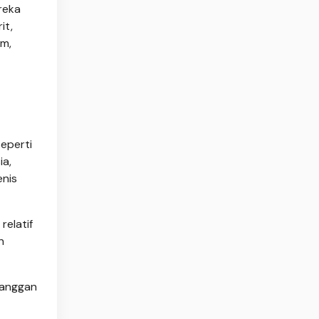
reka
it,
om,
eperti
ia,
enis
relatif
n
elanggan