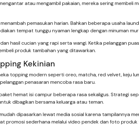
 mengantar atau mengambil pakaian, mereka sering membeli 
ktif menambah pemasukan harian. Bahkan beberapa usaha laundr
ediakan tempat tunggu nyaman lengkap dengan minuman mur
an hasil cucian yang rapi serta wangi. Ketika pelanggan pua
membeli produk tambahan yang ditawarkan.
pping Kekinian
a topping modern seperti oreo, matcha, red velvet, keju lu
t pelanggan penasaran mencoba rasa baru.
paket hemat isi campur beberapa rasa sekaligus. Strategi seper
ntuk dibagikan bersama keluarga atau teman.
ga mudah dipasarkan lewat media sosial karena tampilannya me
kat promosi sederhana melalui video pendek dan foto produk