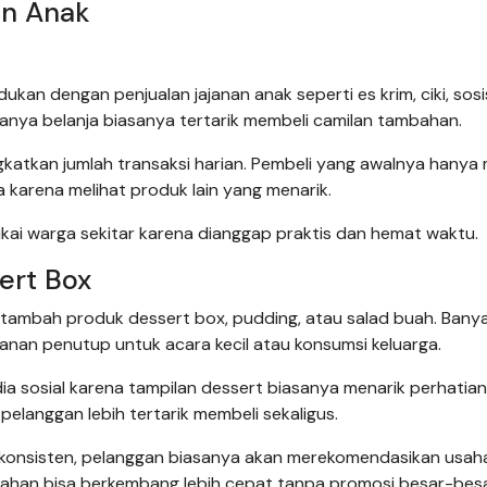
an Anak
ukan dengan penjualan jajanan anak seperti es krim, ciki, sosi
anya belanja biasanya tertarik membeli camilan tambahan.
ingkatkan jumlah transaksi harian. Pembeli yang awalnya hanya
karena melihat produk lain yang menarik.
sukai warga sekitar karena dianggap praktis dan hemat waktu.
ert Box
 ditambah produk dessert box, pudding, atau salad buah. Bany
nan penutup untuk acara kecil atau konsumsi keluarga.
ia sosial karena tampilan dessert biasanya menarik perhatian
pelanggan lebih tertarik membeli sekaligus.
konsisten, pelanggan biasanya akan merekomendasikan usah
umahan bisa berkembang lebih cepat tanpa promosi besar-bes