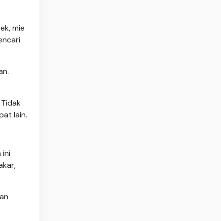
ek, mie
encari
an.
 Tidak
at lain.
ini
akar,
kan