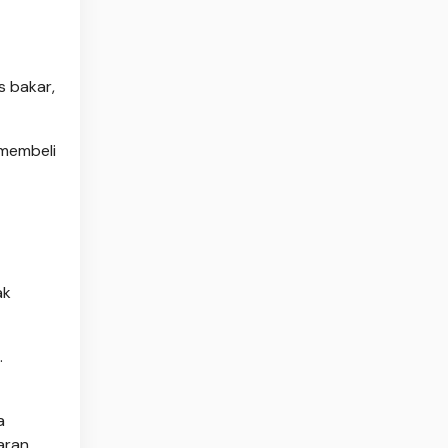
s bakar,
 membeli
ak
.
a
aran.