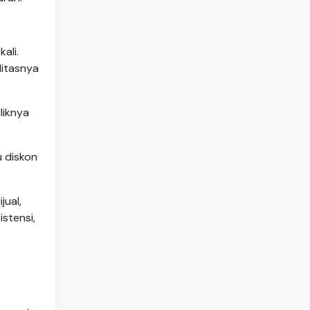
ali.
litasnya
liknya
u diskon
jual,
stensi,