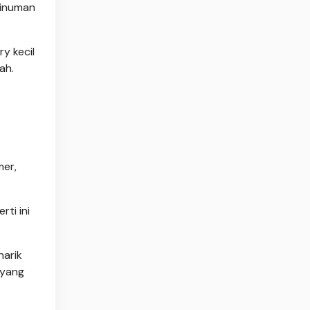
minuman
y kecil
ah.
s
mer,
ti ini
narik
 yang