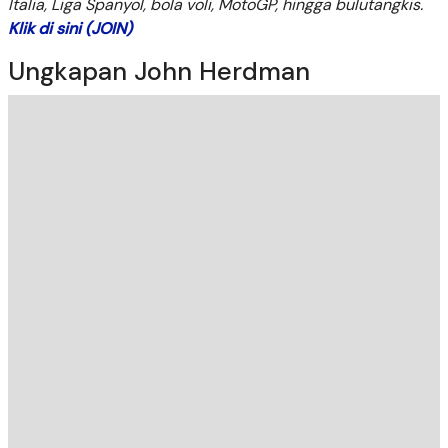
Italia, Liga Spanyol, bola voli, MotoGP, hingga bulutangkis.
Klik di sini (JOIN)
Ungkapan John Herdman
Pelatih kepala Timnas Indonesia, John Herdman dalam laga
final FIFA Series 2026 melawan Bulgaria di Stadion Utama
Gelora Bung Karno (SUGK), Senayan, Jakarta, Senin
(30/03/2026). (Bola.com/M Iqbal Ichsan)