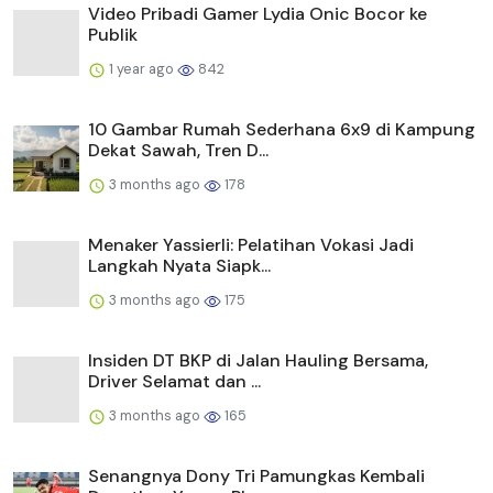
Menaker Yassierli: Pelatihan Vokasi Jadi
Langkah Nyata Siapk...
3 months ago
175
Insiden DT BKP di Jalan Hauling Bersama,
Driver Selamat dan ...
3 months ago
165
Senangnya Dony Tri Pamungkas Kembali
Dapatkan Young Player o...
3 months ago
164
Menaker Yassierli: RUU PPRT Tekankan
Pentingnya Pelindungan ...
3 months ago
163