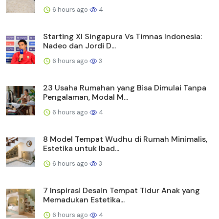
Pengalaman, Modal M...
6 hours ago
4
8 Model Tempat Wudhu di Rumah Minimalis,
Estetika untuk Ibad...
6 hours ago
3
7 Inspirasi Desain Tempat Tidur Anak yang
Memadukan Estetika...
6 hours ago
4
Link Live Streaming Piala AFF 2026:
Singapura Vs Timnas Indo...
6 hours ago
3
Panduan Memilih Lantai Parket untuk Hunian
Minimalis, Jangan...