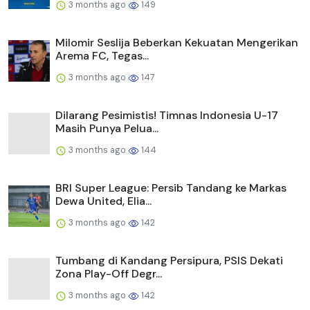
3 months ago
144
BRI Super League: Persib Tandang ke Markas
Dewa United, Elia...
3 months ago
142
Tumbang di Kandang Persipura, PSIS Dekati
Zona Play-Off Degr...
3 months ago
142
Sedang Berlangsung! Live Streaming Timnas
Indonesia U-17 Vs ...
3 months ago
140
10 Tips Melatih Kreativitas Anak Usia Dini
Menurut Guru PAUD...
3 months ago
140