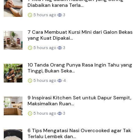
10 Tanda Orang Punya Rasa Ingin Tahu yang
Tinggi, Bukan Seka...
5 hours ago
4
9 Inspirasi Kitchen Set untuk Dapur Sempit,
Maksimalkan Ruan...
5 hours ago
3
6 Tips Mengatasi Nasi Overcooked agar Tak
Terlalu Lembek dan...
6 hours ago
4
Starting XI Singapura Vs Timnas Indonesia:
Nadeo dan Jordi D...
6 hours ago
3
23 Usaha Rumahan yang Bisa Dimulai Tanpa