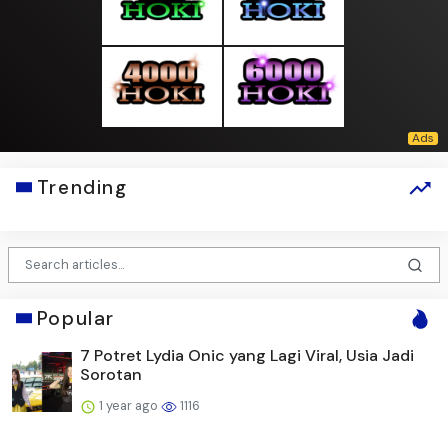
Popular
7 Potret Lydia Onic yang Lagi Viral, Usia Jadi
Sorotan
1 year ago
1116
Video Pribadi Gamer Lydia Onic Bocor ke
Publik
1 year ago
842
10 Gambar Rumah Sederhana 6x9 di Kampung
Dekat Sawah, Tren D...
3 months ago
178