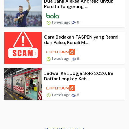
Dua Janji Aleksa Andrejic untuk
Persita Tangerang ...
1 week ago
6
Cara Bedakan TASPEN yang Resmi
dan Palsu, Kenali M...
1 week ago
6
Jadwal KRL Jogja Solo 2026, Ini
Daftar Lengkap Keb...
1 week ago
8