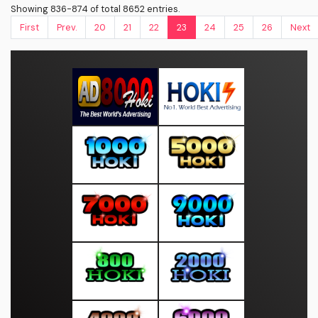
Showing 836-874 of total 8652 entries.
First
Prev.
20
21
22
23
24
25
26
Next