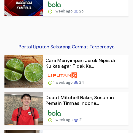
1 week ago
25
Portal Liputan Sekarang Cermat Terpercaya
Cara Menyimpan Jeruk Nipis di
Kulkas agar Tidak Ke...
1 week ago
24
Debut Mitchell Baker, Susunan
Pemain Timnas Indone...
1 week ago
21