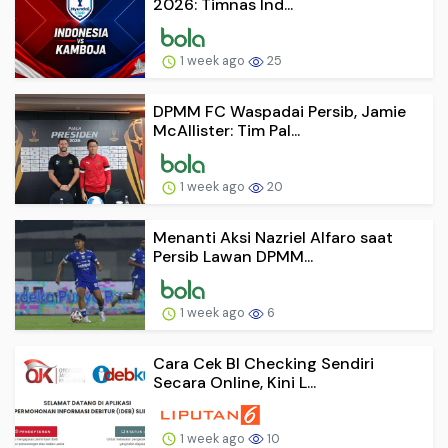
2026: Timnas Ind...
1 week ago
25
DPMM FC Waspadai Persib, Jamie
McAllister: Tim Pal...
1 week ago
20
Menanti Aksi Nazriel Alfaro saat
Persib Lawan DPMM...
1 week ago
6
Cara Cek BI Checking Sendiri
Secara Online, Kini L...
1 week ago
10