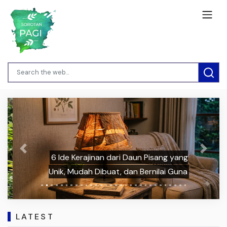
Previous
Next
6 Ide Kerajinan dari Daun Pisang yang
Unik, Mudah Dibuat, dan Bernilai Guna
LATEST